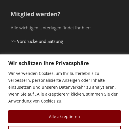
Mitglied werden?
Alle wichtigen Unterlagen findet Ihr hier:
>>
Vordrucke und Satzung
Wir schätzen Ihre Privatsphäre
Du brauchst einen Gi...
Wir verwenden Cookies, um Ihr Surferlebnis zu
verbessern, personalisierte Anzeigen oder Inhalte
einzusetzen und unseren Datenverkehr zu analysieren.
... oder Trainingsanzug?
Wenn Sie auf „Alle akzeptieren" klicken, stimmen Sie der
Anwendung von Cookies zu.
Shop Vereinskleidung Budokan Landau e.V.
Alle akzeptieren