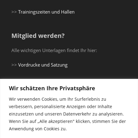
>>
Trainingszeiten und Hallen
Mitglied werden?
Alle wichtigen Unterlagen findet Ihr hier:
>>
Vordrucke und Satzung
Wir schätzen Ihre Privatsphäre
Du brauchst einen Gi...
Wir verwenden Cookies, um Ihr Surferlebnis zu
verbessern, personalisierte Anzeigen oder Inhalte
einzusetzen und unseren Datenverkehr zu analysieren.
... oder Trainingsanzug?
Wenn Sie auf „Alle akzeptieren" klicken, stimmen Sie der
Anwendung von Cookies zu.
Shop Vereinskleidung Budokan Landau e.V.