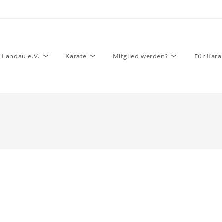
 Landau e.V.
Karate
Mitglied werden?
Für Kara