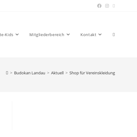
Website-
te-Kids
Mitgliederbereich
Kontakt
>
Budokan Landau
>
Aktuell
>
Shop für Vereinskleidung
Suche
umschalten