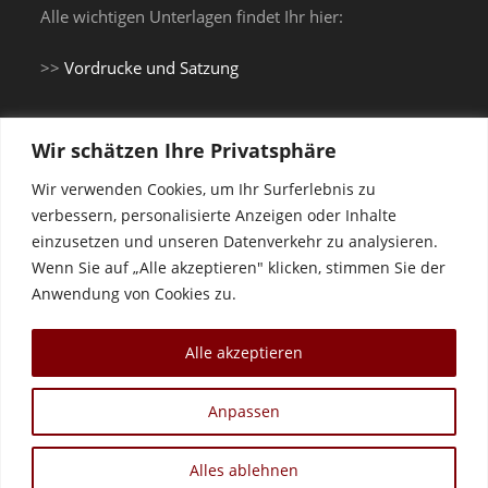
Alle wichtigen Unterlagen findet Ihr hier:
>>
Vordrucke und Satzung
Wir schätzen Ihre Privatsphäre
Du brauchst einen Gi...
Wir verwenden Cookies, um Ihr Surferlebnis zu
verbessern, personalisierte Anzeigen oder Inhalte
einzusetzen und unseren Datenverkehr zu analysieren.
... oder Trainingsanzug?
Wenn Sie auf „Alle akzeptieren" klicken, stimmen Sie der
Anwendung von Cookies zu.
Shop Vereinskleidung Budokan Landau e.V.
Alle akzeptieren
Anpassen
Startseite
Sitemap
Impressum
Datenschutz
Alles ablehnen
Copyright 2016 - 2026 - Budokan Landau e.V.