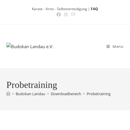
Zum
Karate - Arnis - Selbstverteidigung |
FAQ
Inhalt
springen
Menü
Probetraining
>
Budokan Landau
>
Downloadbereich
>
Probetraining