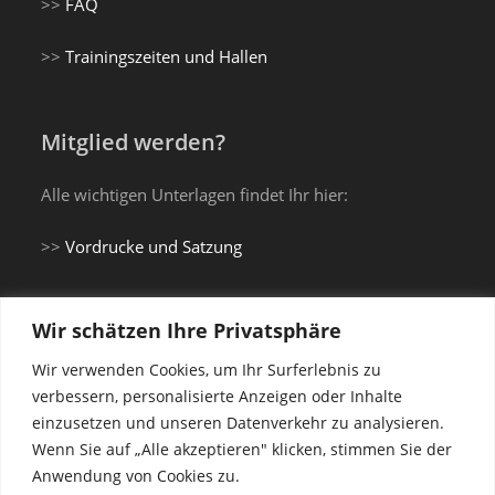
>>
FAQ
>>
Trainingszeiten und Hallen
Mitglied werden?
Alle wichtigen Unterlagen findet Ihr hier:
>>
Vordrucke und Satzung
Wir schätzen Ihre Privatsphäre
Du brauchst einen Gi...
Wir verwenden Cookies, um Ihr Surferlebnis zu
verbessern, personalisierte Anzeigen oder Inhalte
einzusetzen und unseren Datenverkehr zu analysieren.
... oder Trainingsanzug?
Wenn Sie auf „Alle akzeptieren" klicken, stimmen Sie der
Anwendung von Cookies zu.
Shop Vereinskleidung Budokan Landau e.V.