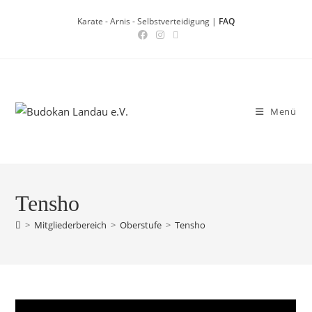
Zum
Karate - Arnis - Selbstverteidigung |
FAQ
Inhalt
springen
Menü
Tensho
>
Mitgliederbereich
>
Oberstufe
>
Tensho