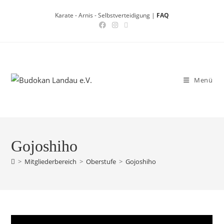
Zum
Karate - Arnis - Selbstverteidigung |
FAQ
Inhalt
springen
Menü
Gojoshiho
>
Mitgliederbereich
>
Oberstufe
>
Gojoshiho