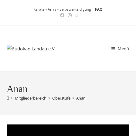
Zum
Karate - Arnis - Selbstverteidigung |
FAQ
Inhalt
springen
Menü
Anan
>
Mitgliederbereich
>
Oberstufe
>
Anan