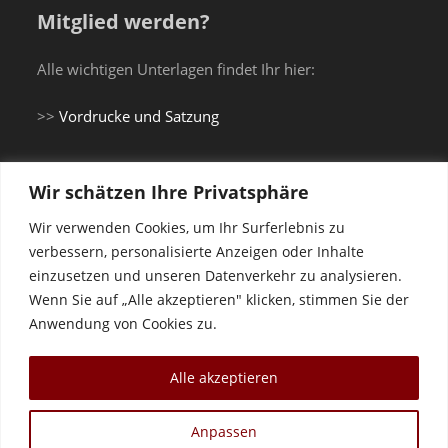
Mitglied werden?
Alle wichtigen Unterlagen findet Ihr hier:
>>
Vordrucke und Satzung
Wir schätzen Ihre Privatsphäre
Du brauchst einen Gi...
Wir verwenden Cookies, um Ihr Surferlebnis zu
verbessern, personalisierte Anzeigen oder Inhalte
einzusetzen und unseren Datenverkehr zu analysieren.
... oder Trainingsanzug?
Wenn Sie auf „Alle akzeptieren" klicken, stimmen Sie der
Anwendung von Cookies zu.
Shop Vereinskleidung Budokan Landau e.V.
Alle akzeptieren
Anpassen